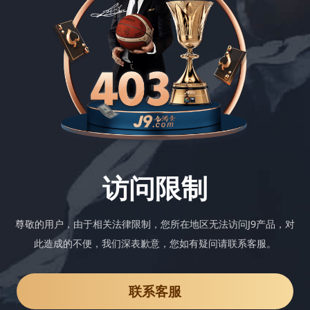
访问限制
尊敬的用户，由于相关法律限制，您所在地区无法访问J9产品，对
此造成的不便，我们深表歉意，您如有疑问请联系客服。
联系客服