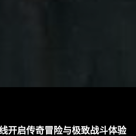
线开启传奇冒险与极致战斗体验