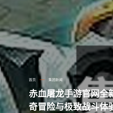
首页
集团新闻
赤血屠龙手游官网全
奇冒险与极致战斗体