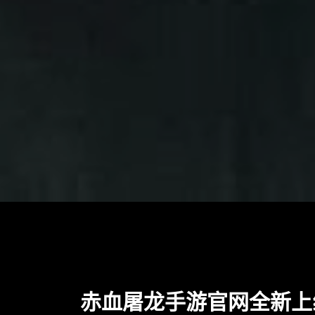
赤血屠龙手游官网全新上