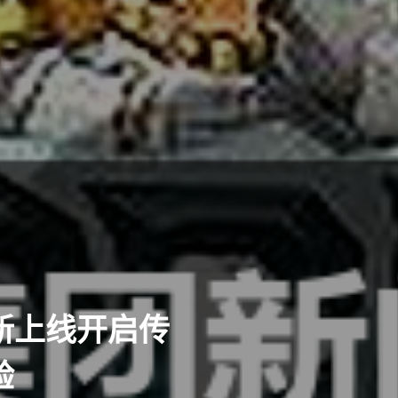
新上线开启传
验